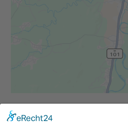
Aktuelle Seite:
Home
Fotogalerien
Einweihungsparty 27.2