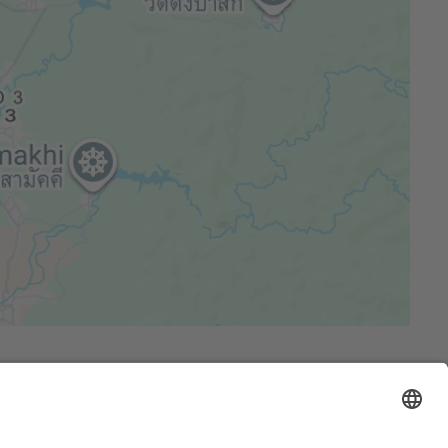
A
A
A