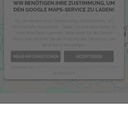
WIR BENÖTIGEN IHRE ZUSTIMMUNG, UM
DEN GOOGLE MAPS-SERVICE ZU LADEN!
Wir verwenden einen Service eines Drittanbieters, um
Karteninhalte einzubetten. Dieser Service kann Daten zu
Ihren Aktivitäten sammeln. Bitte lesen Sie die Details
durch und stimmen Sie der Nutzung des Service zu, um
diese Karte anzuzeigen.
MEHR INFORMATIONEN
AKZEPTIEREN
powered by
Usercentrics Consent Management Platform
&
eRecht24
.16