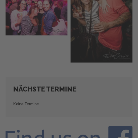
NÄCHSTE
TERMINE
Keine Termine