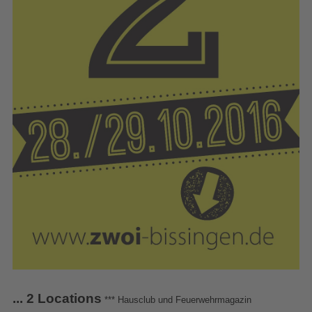
...
2
Locations
*** Hausclub und Feuerwehrmagazin