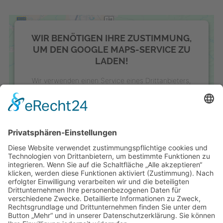
WIR BENÖTIGEN IHRE ZUSTIMMUNG,
UM DEN GOOGLE MAPS-SERVICE ZU
LADEN!
Wir verwenden einen Service eines Drittanbieters,
um Karteninhalte einzubetten. Dieser Service kann
Daten zu Ihren Aktivitäten sammeln. Bitte lesen Sie
die Details durch und stimmen Sie der Nutzung des
Service zu, um diese Karte anzuzeigen.
MEHR INFORMATIONEN
AKZEPTIEREN
powered by
Usercentrics Consent Management
Platform
&
eRecht24