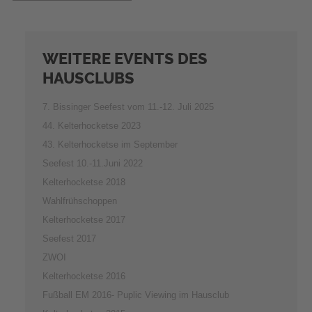
WEITERE
EVENTS DES
HAUSCLUBS
7. Bissinger Seefest vom 11.-12. Juli 2025
44. Kelterhocketse 2023
43. Kelterhocketse im September
Seefest 10.-11.Juni 2022
Kelterhocketse 2018
Wahlfrühschoppen
Kelterhocketse 2017
Seefest 2017
ZWOI
Kelterhocketse 2016
Fußball EM 2016- Puplic Viewing im Hausclub