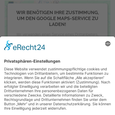
WIR BENÖTIGEN IHRE ZUSTIMMUNG,
UM DEN GOOGLE MAPS-SERVICE ZU
LADEN!
Wir verwenden einen Service eines Drittanbieters,
um Karteninhalte einzubetten. Dieser Service kann
Daten zu Ihren Aktivitäten sammeln. Bitte lesen Sie
die Details durch und stimmen Sie der Nutzung des
Service zu, um diese Karte anzuzeigen.
MEHR INFORMATIONEN
AKZEPTIEREN
powered by
Usercentrics Consent Management
Platform
&
eRecht24