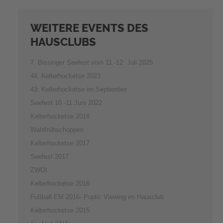
WEITERE
EVENTS DES
HAUSCLUBS
7. Bissinger Seefest vom 11.-12. Juli 2025
44. Kelterhocketse 2023
43. Kelterhocketse im September
Seefest 10.-11.Juni 2022
Kelterhocketse 2018
Wahlfrühschoppen
Kelterhocketse 2017
Seefest 2017
ZWOI
Kelterhocketse 2016
Fußball EM 2016- Puplic Viewing im Hausclub
Kelterhocketse 2015